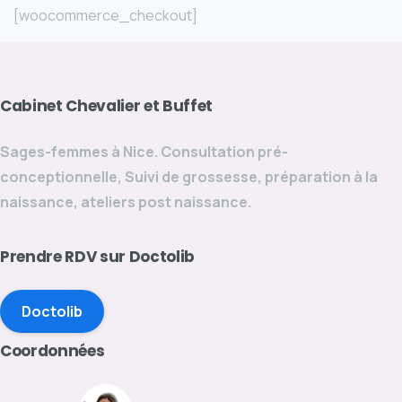
[woocommerce_checkout]
Cabinet
Chevalier
et
Buffet
Sages-femmes à Nice. Consultation pré-
conceptionnelle, Suivi de grossesse, préparation à la
naissance, ateliers post naissance.
Prendre
RDV
sur
Doctolib
Doctolib
Coordonnées